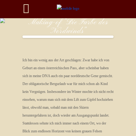
Making-of “Die Farbe des
Nordwinds”
Ich bin ein wenig aus der Art geschlagen: Zwar habe ich von
Geburt an einen österreichischen Pass, aber scheinbar haben
sich in meine DNA auch ein paar norddeutsche Gene gemischt.
Der obligatorische Bergurlaub war für mich schon als Kind
kein Vergnügen. Insbesondere im Winter mochte ich nicht recht
einsehen, warum man sich mit dem Lift zum Gipfel hochziehen
lässt, obwohl man, sobald man mit den Skiern
heruntergefahren ist, doch wieder am Ausgangspunkt landet.
Stattdessen sehnte ich mich immer nach einem Ort, wo der
Blick zum endlosen Horizont von keinen grauen Felsen