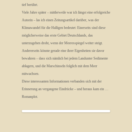
tief berührt.
Viele Jahre später – mittlerweile war ich längst eine erfolgreiche
Autorin – las ich einen Zeitungsartikel darüber, was der
Klimawandel für die Halligen bedeutet: Einerseits sind diese
möglicherweise das erste Gebiet Deutschlands, das
unterzugehen droht, wenn der Meeresspiegel weiter steigt.
Andererseits könnte gerade eine ihrer Eigenheiten sie davor
bewahren – dass sich nämlich bei jedem Landunter Sedimente
ablagern, und die Marschinseln folglich mit dem Meer
mitwachsen.
Diese interessanten Informationen verbanden sich mit der
Erinnerung an vergangene Eindrücke – und heraus kam ein …
Romanplot.