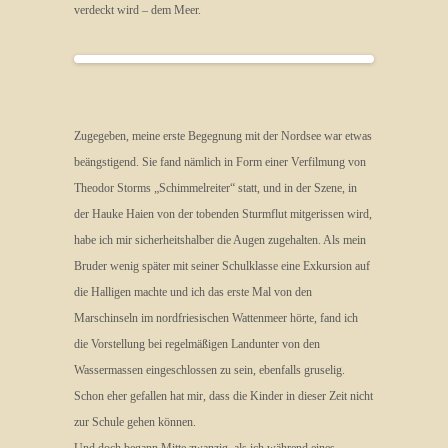
verdeckt wird – dem Meer.
Zugegeben, meine erste Begegnung mit der Nordsee war etwas
beängstigend. Sie fand nämlich in Form einer Verfilmung von
Theodor Storms „Schimmelreiter“ statt, und in der Szene, in
der Hauke Haien von der tobenden Sturmflut mitgerissen wird,
habe ich mir sicherheitshalber die Augen zugehalten. Als mein
Bruder wenig später mit seiner Schulklasse eine Exkursion auf
die Halligen machte und ich das erste Mal von den
Marschinseln im nordfriesischen Wattenmeer hörte, fand ich
die Vorstellung bei regelmäßigen Landunter von den
Wassermassen eingeschlossen zu sein, ebenfalls gruselig.
Schon eher gefallen hat mir, dass die Kinder in dieser Zeit nicht
zur Schule gehen können.