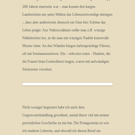
200 Jahren einerseits war – man konnte den kargen
Landstrichen nur unter Mühen das Lebensnotwendige abringen
-, dass aber andererseits dennoch ein Sinn fürs Schöne das
Leben prägte: Aus Walrosszähnen stellte man z.B. winzige
Nähkästchen her, in die man mit winzigen Nadeln kunstvolle
Muster ritzte. An den Wänden hingen farbenprächtige Fliesen,
oft mit Seemannsmotiven. Die – teilweise roten – Hauben, die
die Frauen beim Gottesdienst trugen, waren mit aufwändigen
Stickereien versehen.
Nicht weniger begeistert habe ich mich dem
Gegenwartshandlung gewidmet, zumal dieser viel mit meiner
persönlichen Geschichte zu tun hat. Die Protagonistin ist wie
ich studierte Lehrerin, und obwohl ich diesen Beruf nie