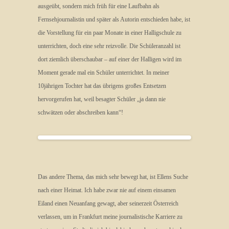
ausgeübt, sondern mich früh für eine Laufbahn als
Fernsehjournalistin und später als Autorin entschieden habe, ist
die Vorstellung für ein paar Monate in einer Halligschule zu
unterrichten, doch eine sehr reizvolle. Die Schüleranzahl ist
dort ziemlich überschaubar – auf einer der Halligen wird im
Moment gerade mal ein Schüler unterrichtet. In meiner
10jährigen Tochter hat das übrigens großes Entsetzen
hervorgerufen hat, weil besagter Schüler „ja dann nie
schwätzen oder abschreiben kann“!
Das andere Thema, das mich sehr bewegt hat, ist Ellens Suche
nach einer Heimat. Ich habe zwar nie auf einem einsamen
Eiland einen Neuanfang gewagt, aber seinerzeit Österreich
verlassen, um in Frankfurt meine journalistische Karriere zu