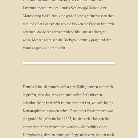
Und doch begann Mitte zwanzig, als ich während eines
Literaturstipendiums des Landes Schleswig-Holstein drei
Monate lang WO? lebte, eine große Liebesgeschichte zwischen
mir und einer Landschaft, wo die Wolken die Erde zu berühren
scheinen, das Meer selten strahlend blau, meist silbergrau
wogt, Möwengekreisch die Backgroundmusik prägt und der
Wind so gut wie nie stillsteht.
Damals habe ich erstmals selbst eine Hallig betreten und rasch
begriffen, dass das, was mir einen tiefen Seelenfrieden
schenkte, keine heile Welt ist, vielmehr ein Ort, wo sich häufig
Katastrophen zugetragen haben. Eine dieser Katastrophen war
die große Halligflut im Jahr 1825, bei der viele Halligen für
immer vom Meer verschluckt wurden – der Anblick eines
Holzpfostens, der den damaligen Pegelstand anzeigte, hat mich