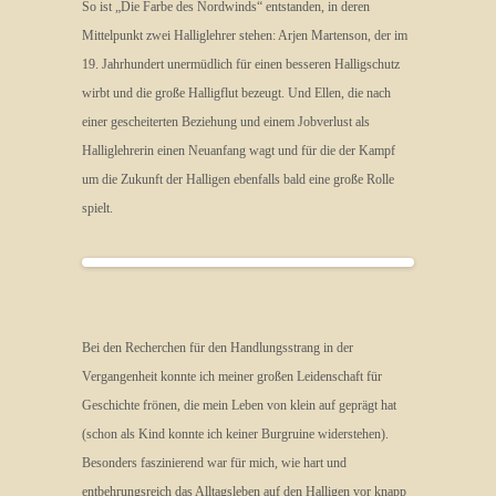
So ist „Die Farbe des Nordwinds“ entstanden, in deren
Mittelpunkt zwei Halliglehrer stehen: Arjen Martenson, der im
19. Jahrhundert unermüdlich für einen besseren Halligschutz
wirbt und die große Halligflut bezeugt. Und Ellen, die nach
einer gescheiterten Beziehung und einem Jobverlust als
Halliglehrerin einen Neuanfang wagt und für die der Kampf
um die Zukunft der Halligen ebenfalls bald eine große Rolle
spielt.
Bei den Recherchen für den Handlungsstrang in der
Vergangenheit konnte ich meiner großen Leidenschaft für
Geschichte frönen, die mein Leben von klein auf geprägt hat
(schon als Kind konnte ich keiner Burgruine widerstehen).
Besonders faszinierend war für mich, wie hart und
entbehrungsreich das Alltagsleben auf den Halligen vor knapp