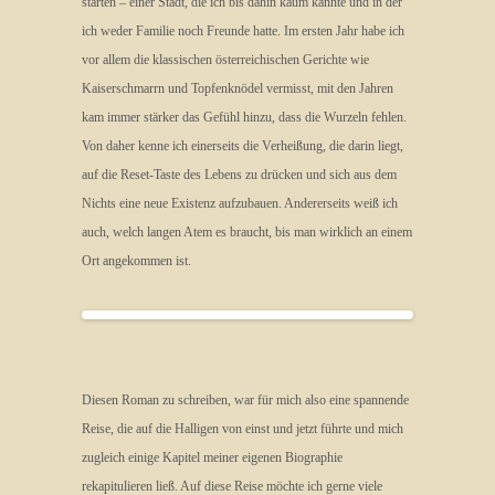
starten – einer Stadt, die ich bis dahin kaum kannte und in der
ich weder Familie noch Freunde hatte. Im ersten Jahr habe ich
vor allem die klassischen österreichischen Gerichte wie
Kaiserschmarrn und Topfenknödel vermisst, mit den Jahren
kam immer stärker das Gefühl hinzu, dass die Wurzeln fehlen.
Von daher kenne ich einerseits die Verheißung, die darin liegt,
auf die Reset-Taste des Lebens zu drücken und sich aus dem
Nichts eine neue Existenz aufzubauen. Andererseits weiß ich
auch, welch langen Atem es braucht, bis man wirklich an einem
Ort angekommen ist.
Diesen Roman zu schreiben, war für mich also eine spannende
Reise, die auf die Halligen von einst und jetzt führte und mich
zugleich einige Kapitel meiner eigenen Biographie
rekapitulieren ließ. Auf diese Reise möchte ich gerne viele