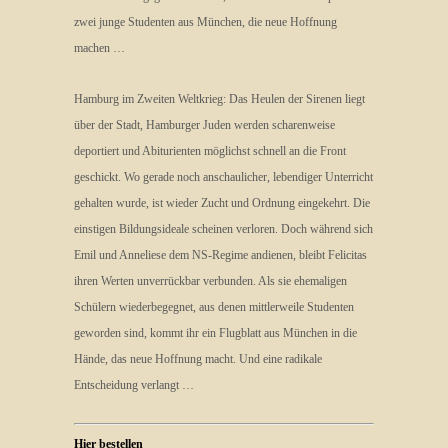
zwei junge Studenten aus München, die neue Hoffnung
machen …
Hamburg im Zweiten Weltkrieg: Das Heulen der Sirenen liegt
über der Stadt, Hamburger Juden werden scharenweise
deportiert und Abiturienten möglichst schnell an die Front
geschickt. Wo gerade noch anschaulicher, lebendiger Unterricht
gehalten wurde, ist wieder Zucht und Ordnung eingekehrt. Die
einstigen Bildungsideale scheinen verloren. Doch während sich
Emil und Anneliese dem NS-Regime andienen, bleibt Felicitas
ihren Werten unverrückbar verbunden. Als sie ehemaligen
Schülern wiederbegegnet, aus denen mittlerweile Studenten
geworden sind, kommt ihr ein Flugblatt aus München in die
Hände, das neue Hoffnung macht. Und eine radikale
Entscheidung verlangt …
Hier bestellen