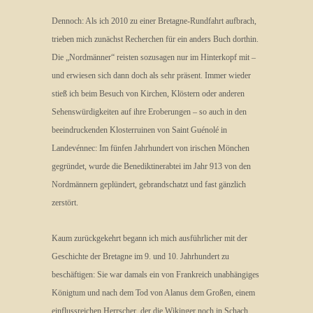
Dennoch: Als ich 2010 zu einer Bretagne-Rundfahrt aufbrach,
trieben mich zunächst Recherchen für ein anders Buch dorthin.
Die „Nordmänner“ reisten sozusagen nur im Hinterkopf mit –
und erwiesen sich dann doch als sehr präsent. Immer wieder
stieß ich beim Besuch von Kirchen, Klöstern oder anderen
Sehenswürdigkeiten auf ihre Eroberungen – so auch in den
beeindruckenden Klosterruinen von Saint Guénolé in
Landevénnec: Im fünfen Jahrhundert von irischen Mönchen
gegründet, wurde die Benediktinerabtei im Jahr 913 von den
Nordmännern geplündert, gebrandschatzt und fast gänzlich
zerstört.
Kaum zurückgekehrt begann ich mich ausführlicher mit der
Geschichte der Bretagne im 9. und 10. Jahrhundert zu
beschäftigen: Sie war damals ein von Frankreich unabhängiges
Königtum und nach dem Tod von Alanus dem Großen, einem
einflussreichen Herrscher, der die Wikinger noch in Schach