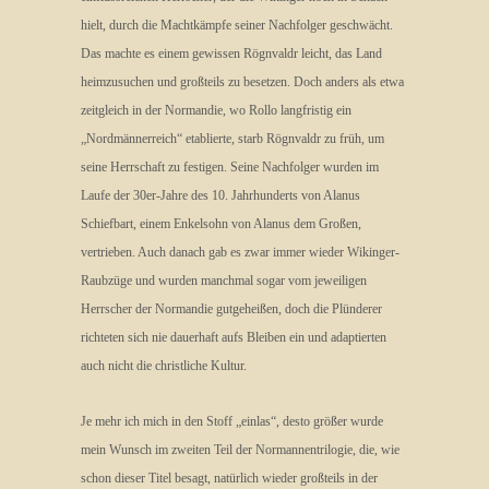
hielt, durch die Machtkämpfe seiner Nachfolger geschwächt.
Das machte es einem gewissen Rögnvaldr leicht, das Land
heimzusuchen und großteils zu besetzen. Doch anders als etwa
zeitgleich in der Normandie, wo Rollo langfristig ein
„Nordmännerreich“ etablierte, starb Rögnvaldr zu früh, um
seine Herrschaft zu festigen. Seine Nachfolger wurden im
Laufe der 30er-Jahre des 10. Jahrhunderts von Alanus
Schiefbart, einem Enkelsohn von Alanus dem Großen,
vertrieben. Auch danach gab es zwar immer wieder Wikinger-
Raubzüge und wurden manchmal sogar vom jeweiligen
Herrscher der Normandie gutgeheißen, doch die Plünderer
richteten sich nie dauerhaft aufs Bleiben ein und adaptierten
auch nicht die christliche Kultur.
Je mehr ich mich in den Stoff „einlas“, desto größer wurde
mein Wunsch im zweiten Teil der Normannentrilogie, die, wie
schon dieser Titel besagt, natürlich wieder großteils in der