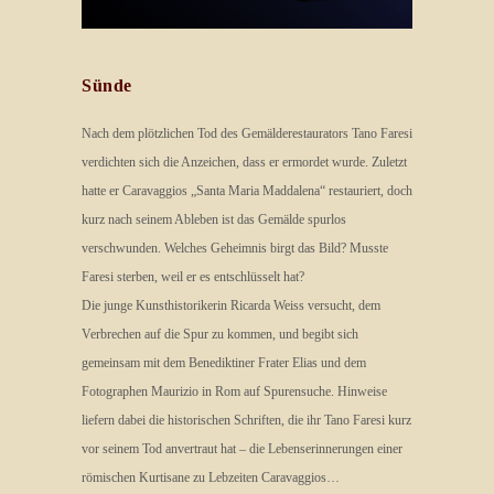
Sünde
Nach dem plötzlichen Tod des Gemälderestaurators Tano Faresi
verdichten sich die Anzeichen, dass er ermordet wurde. Zuletzt
hatte er Caravaggios „Santa Maria Maddalena“ restauriert, doch
kurz nach seinem Ableben ist das Gemälde spurlos
verschwunden. Welches Geheimnis birgt das Bild? Musste
Faresi sterben, weil er es entschlüsselt hat?
Die junge Kunsthistorikerin Ricarda Weiss versucht, dem
Verbrechen auf die Spur zu kommen, und begibt sich
gemeinsam mit dem Benediktiner Frater Elias und dem
Fotographen Maurizio in Rom auf Spurensuche. Hinweise
liefern dabei die historischen Schriften, die ihr Tano Faresi kurz
vor seinem Tod anvertraut hat – die Lebenserinnerungen einer
römischen Kurtisane zu Lebzeiten Caravaggios…