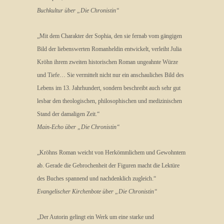
Buchkultur über „Die Chronistin“
„Mit dem Charakter der Sophia, den sie fernab vom gängigen
Bild der liebenswerten Romanheldin entwickelt, verleiht Julia
Kröhn ihrem zweiten historischen Roman ungeahnte Würze
und Tiefe… Sie vermittelt nicht nur ein anschauliches Bild des
Lebens im 13. Jahrhundert, sondern beschreibt auch sehr gut
lesbar den theologischen, philosophischen und medizinischen
Stand der damaligen Zeit.“
Main-Echo über „Die Chronistin“
„Kröhns Roman weicht von Herkömmlichem und Gewohntem
ab. Gerade die Gebrochenheit der Figuren macht die Lektüre
des Buches spannend und nachdenklich zugleich.“
Evangelischer Kirchenbote über „Die Chronistin“
„Der Autorin gelingt ein Werk um eine starke und