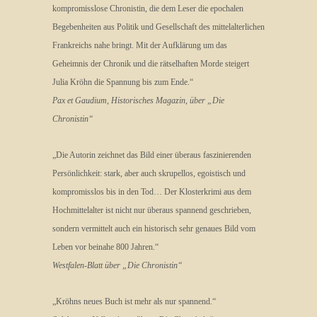
kompromisslose Chronistin, die dem Leser die epochalen
Begebenheiten aus Politik und Gesellschaft des mittelalterlichen
Frankreichs nahe bringt. Mit der Aufklärung um das
Geheimnis der Chronik und die rätselhaften Morde steigert
Julia Kröhn die Spannung bis zum Ende.“
Pax et Gaudium, Historisches Magazin, über „Die
Chronistin“
„Die Autorin zeichnet das Bild einer überaus faszinierenden
Persönlichkeit: stark, aber auch skrupellos, egoistisch und
kompromisslos bis in den Tod… Der Klosterkrimi aus dem
Hochmittelalter ist nicht nur überaus spannend geschrieben,
sondern vermittelt auch ein historisch sehr genaues Bild vom
Leben vor beinahe 800 Jahren.“
Westfalen-Blatt über „Die Chronistin“
„Kröhns neues Buch ist mehr als nur spannend.“