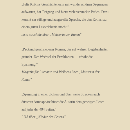
„Julia Kröhns Geschichte kann mit wunderschönen Sequenzen
aufwarten, hat Tiefgang und bietet viele versteckte Perlen. Dazu
kommt ein süffige und ausgereifte Sprache, die den Roman zu
einem guten Leseerlebenis macht.“
histo-couch.de über „Meisterin der Runen“
„Packend geschriebener Roman, der auf wahren Begebenheiten
gründet. Der Wechsel der Erzählzeiten … erhöht die
Spannung.“
Magazin für Literatur und Wellness über „Meisterin der
Runen“
„Spannung in einer dichten und über weite Strecken auch
düsteren Atmosphäre bietet die Autorin dem geneigten Leser
auf jeder der 494 Seiten.“
LDA über „Kinder des Feuers“