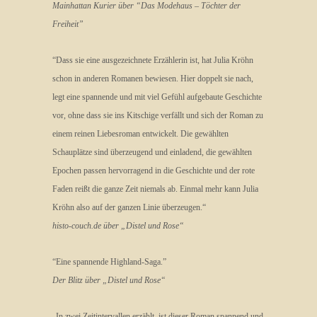
Mainhattan Kurier über “Das Modehaus – Töchter der
Freiheit”
“Dass sie eine ausgezeichnete Erzählerin ist, hat Julia Kröhn
schon in anderen Romanen bewiesen. Hier doppelt sie nach,
legt eine spannende und mit viel Gefühl aufgebaute Geschichte
vor, ohne dass sie ins Kitschige verfällt und sich der Roman zu
einem reinen Liebesroman entwickelt. Die gewählten
Schauplätze sind überzeugend und einladend, die gewählten
Epochen passen hervorragend in die Geschichte und der rote
Faden reißt die ganze Zeit niemals ab. Einmal mehr kann Julia
Kröhn also auf der ganzen Linie überzeugen.“
histo-couch.de über „Distel und Rose“
“Eine spannende Highland-Saga.”
Der Blitz über „Distel und Rose“
„In zwei Zeitintervallen erzählt, ist dieser Roman spannend und