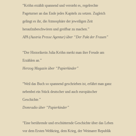
“Kröhn erzählt spannend und versteht es, regelrechte
Pageturner an das Ende jedes Kapitels zu setzen. Zugleich
gelingt es ihr, die Atmosphäre der jeweiligen Zeit
heraufzubeschwören und greifbar zu machen.”
APA (Austria Presse Agentur) über “Der Pakt der Frauen”
“Der Historikerin Julia Kröhn merkt man ihre Freude am
Erzählen an.”
Herzog Magazin über “Papierkinder”
“Weil das Buch so spannend geschrieben ist, erfährt man ganz
nebenbei ein Stück deutscher und auch europäischer
Geschichte.”
Domradio über “Papierkinder”
“Eine berührende und erschütternde Geschichte über das Leben
vor dem Ersten Weltkrieg, dem Krieg, der Weimarer Republik