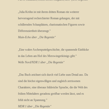
„Julia Kröhn ist mit ihrem dritten Roman ein weiterer
hervorragend recherchierter Roman gelungen, der mit
schillernden Schauplätzen, charismatischen Figuren sowie
Differenziertheit überzeugt.“
Main-Echo über „Die Regentin“
„Eine wahre Aschenputtelgeschichte, die spannende Einblicke
in das Leben am Hof des Merowingerkönigs gibt.“
Welle Nord/NDR 1 über „Die Regentin“
„Das Buch zeichnet sich durch viel Liebe zum Detail aus. Da
sind die höchst eigenwilligen und zugleich zerrissenen
Charaktere, eine überaus bildreiche Sprache, die die Welt des
frühen Mittelalters geradezu greifbar werden lässt, und es
fehlt nicht an Spannung.“
MDR 1 über „Die Regentin“