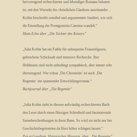
hervorragend recherchierter und lebendiger Romane bekannt
ist, mit den Wurzeln des christlichen Glaubens auseinander…
Kröhn beschreibt sensibel und argumentativ fundiert, wie sich
die Einstellung der Protagonistin Caterina wandelt.“
Main-Echo über „Die Tochter des Ketzers“
„Julia Kröhn hat ein Faible für unbequeme Frauenfiguren,
gebrochene Schicksale und intensive Recherche. Ihre
Heldinnen sind nicht unbedingt sympathisch, aber immer sehr
überzeugend. Wie schon ‚Die Chronistin‘ ist auch ‚Die
Regentin‘ ein spannender Entwicklungsroman.“
Buchjournal über „Die Regentin“
„Julia Kröhn zieht in diesem aufwändig recherchierten Buch
den Leser durch einen flüssigen Schreibstil und faszinierende
Szenebeschreibungen in ihren Bann. So wird sie nicht nur bei
Geschichtsbegeisterten da Herz höher schlagen lassen.“
Pax et Gaudium, Historisches Magazin, über „Die Regentin“