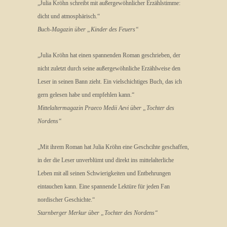
„Julia Kröhn schreibt mit außergewöhnlicher Erzählstimme:
dicht und atmosphärisch.“
Buch-Magazin über „Kinder des Feuers“
„Julia Kröhn hat einen spannenden Roman geschrieben, der
nicht zuletzt durch seine außergewöhnliche Erzählweise den
Leser in seinen Bann zieht. Ein vielschichtiges Buch, das ich
gern gelesen habe und empfehlen kann.“
Mittelaltermagazin Praeco Medii Aevi über „Tochter des
Nordens“
„Mit ihrem Roman hat Julia Kröhn eine Geschcihte geschaffen,
in der die Leser unverblümt und direkt ins mittelalterliche
Leben mit all seinen Schwierigkeiten und Entbehrungen
eintauchen kann. Eine spannende Lektüre für jeden Fan
nordischer Geschichte.“
Starnberger Merkur über „Tochter des Nordens“