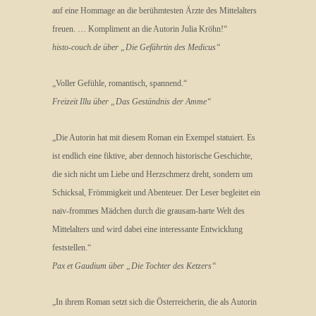
auf eine Hommage an die berühmtesten Ärzte des Mittelalters
freuen. … Kompliment an die Autorin Julia Kröhn!“
histo-couch.de über „Die Gefährtin des Medicus“
„Voller Gefühle, romantisch, spannend.“
Freizeit Illu über „Das Geständnis der Amme“
„Die Autorin hat mit diesem Roman ein Exempel statuiert. Es
ist endlich eine fiktive, aber dennoch historische Geschichte,
die sich nicht um Liebe und Herzschmerz dreht, sondern um
Schicksal, Frömmigkeit und Abenteuer. Der Leser begleitet ein
naiv-frommes Mädchen durch die grausam-harte Welt des
Mittelalters und wird dabei eine interessante Entwicklung
feststellen.“
Pax et Gaudium über „Die Tochter des Ketzers“
„In ihrem Roman setzt sich die Österreicherin, die als Autorin