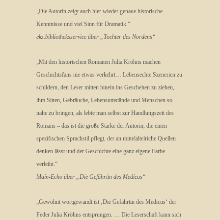
„Die Autorin zeigt auch hier wieder genaue historische
Kenntnisse und viel Sinn für Dramatik.“
ekz.bibliotheksservice über „Tochter des Nordens“
„Mit den historischen Romanen Julia Kröhns machen
Geschichtsfans nie etwas verkehrt… Lebensechte Szenerien zu
schildern, den Leser mitten hinein ins Geschehen zu ziehen,
ihm Sitten, Gebräuche, Lebensumstände und Menschen so
nahe zu bringen, als lebte man selbst zur Handlungszeit des
Romans – das ist die große Stärke der Autorin, die einen
spezifischen Sprachstil pflegt, der an mittelaltelriche Quellen
denken lässt und der Geschichte eine ganz eigene Farbe
verleiht.“
Main-Echo über „Die Gefährtin des Medicus“
„Gewohnt wortgewandt ist ‚Die Gefährtin des Medicus‘ der
Feder Julia Kröhns entsprungen. … Die Leserschaft kann sich