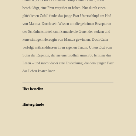
Samuele, der Erbe des Kosmetikimperiums Bellani, wird
beschuldigt, eine Frau vergiftet zu haben. Nur durch einen
glücklichen Zufall findet das junge Paar Unterschlupf am Hof
von Mantua. Durch sein Wissen um die geheimen Rezepturen
der Schönheitsmittel kann Samuele die Gunst der stolzen und
kunstsinnigen Herzogin von Mantua gewinnen. Doch Calla
verfolgt währenddessen ihren eigenen Traum: Unterstützt vom
Sohn der Regentin, der sie unermüdlich umwirbt, lernt sie das
Lesen – und macht dabei eine Entdeckung, die dem jungen Paar
das Leben kosten kann …
Hier bestellen
Hintergründe