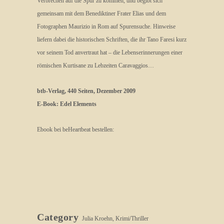
Verbrechen auf die Spur zu kommen, und begibt sich
gemeinsam mit dem Benediktiner Frater Elias und dem
Fotographen Maurizio in Rom auf Spurensuche. Hinweise
liefern dabei die historischen Schriften, die ihr Tano Faresi kurz
vor seinem Tod anvertraut hat – die Lebenserinnerungen einer
römischen Kurtisane zu Lebzeiten Caravaggios…
btb-Verlag, 440 Seiten, Dezember 2009
E-Book: Edel Elements
Ebook bei beHeartbeat bestellen:
Category
Julia Kroehn, Krimi/Thriller