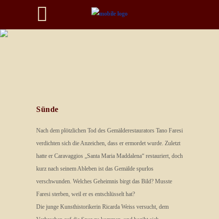
Sünde
Sünde
Nach dem plötzlichen Tod des Gemälderestaurators Tano Faresi
verdichten sich die Anzeichen, dass er ermordet wurde. Zuletzt
hatte er Caravaggios „Santa Maria Maddalena“ restauriert, doch
kurz nach seinem Ableben ist das Gemälde spurlos
verschwunden. Welches Geheimnis birgt das Bild? Musste
Faresi sterben, weil er es entschlüsselt hat?
Die junge Kunsthistorikerin Ricarda Weiss versucht, dem